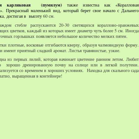
ия карликовая (
пумилум
)
также известна как «Коралловая
».
Прекрасный маленький вид, который берет свое начало с Дальнего
ка,
достигая в высоту
60 см.
аждом стебле
распускаются 20-30 светящихся кораллово-оранжевых
ящих цветков, каждый из которых имеет диаметр чуть более 5 см.
Иногда
точных горлышках появляется небольшое количество мелких пятен.
тки плотные, восковые отгибаются кверху, образуя чалмовидную форму.
и имеют приятный сладкий аромат. Листья травянистые, узкие.
дна из первых лилий, которая начинает цветение ранним летом.
Любит
ко хорошо дренированную почву на солнце или в легкой полутени.
ализуется со временем в хороших условиях. Находка для скального сада
атио, выращенная в контейнере!