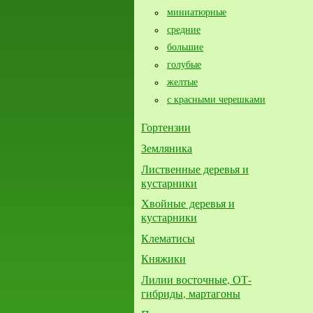
миниатюрные
средние
большие​
голубые
желтые
с красными черешками
Гортензии
Земляника
Лиственные деревья и
кустарники
Хвойные деревья и
кустарники
Клематисы
Княжики
Лилии восточные, ОТ-
гибриды, мартагоны