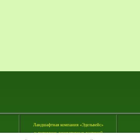
Л
андшафтная компания «Эдельвейс»
и питомник декоративных растений