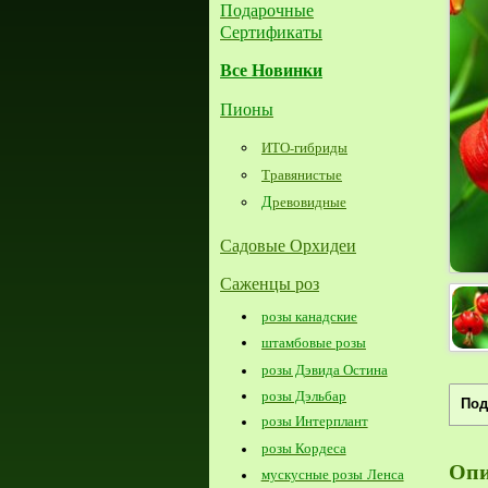
Подарочные
Сертификаты
Все Новинки
Пионы
ИТО-гибриды
Травянистые
Д
ревовидные
Садовые Орхидеи
Саженцы роз
розы канадские
штамбовые розы
розы Дэвида Остина
розы Дэльбар
Под
розы Интерплант
розы Кордеса
Опи
мускусные розы Ленса