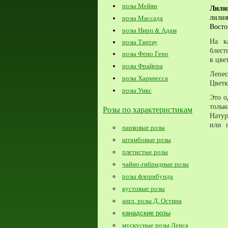
розы Мейян
Лил
лилия
розы Массада
Восто
розы Нирп & Адам
На к
розы Тантау
блест
розы Фено Гено
в цве
розы Фрайера
Лепес
розы Харкнесса
Цветк
розы Уикс
Это о
толь
Розы по характеристикам
Натур
или п
парковые розы
штамбовые розы
плетистые розы
чайно-гибридные розы
розы флорибунда
кустовые розы
англ. розы Д. Остина
канадские розы
мускусные розы Ленса