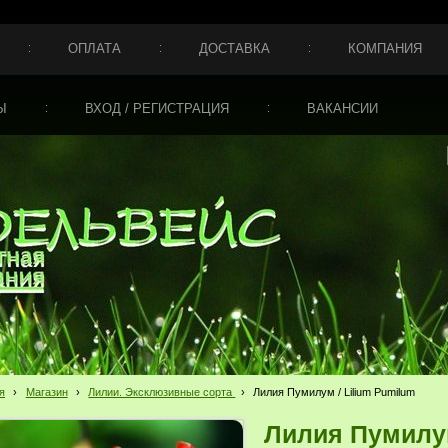
ОПЛАТА
ДОСТАВКА
КОМПАНИЯ
Ы
ВХОД / РЕГИСТРАЦИЯ
ВАКАНСИИ
я
›
Магазин
›
Лилии. Эксклюзивные сорта
›
Лилия Пумилум / Lilium Pumilum
Лилия Пумилум