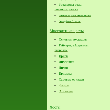
бордюрны розы,
почвопокровные
самые ароматные розы
"голубые" розы
Многолетние цветы
Основная коллекция
Гейхеры,гейхереллы,
тиареллы
Ирисы
Лилейники
Лилии
Примулы
Садовые орхидеи
Флоксы
Эхинацеи
Хосты