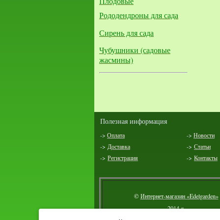
Плодовые
Рододендроны для сада
Сирень для сада
Чубушники (садовые
жасмины)
Полезная информация
->
Оплата
->
Новости
->
Доставка
->
Статьи
->
Регистрация
->
Контакты
©
Интернет-магазин «Edelgarden»
2014 г.