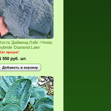
Хоста 'Даймонд Лэйк' / Hosta
hybride 'Diamond Lake'
Хит продаж!
1 550
руб.
шт.
Добавить в корзину