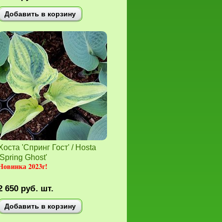
Добавить в корзину
Хоста 'Спринг Гост' / Hosta
'Spring Ghost'
Новинка 2023г!
2 650
руб.
шт.
Добавить в корзину