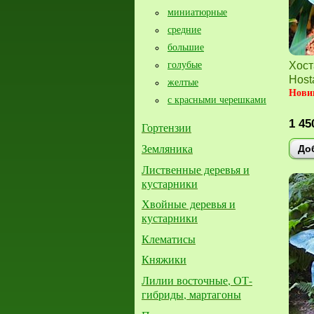
миниатюрные
средние
большие​
голубые
Хост
Hosta
желтые
Нови
с красными черешками
1 45
Гортензии
Земляника
До
Лиственные деревья и
кустарники
Хвойные деревья и
кустарники
Клематисы
Княжики
Лилии восточные, ОТ-
гибриды, мартагоны