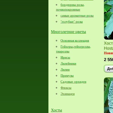
бордюрны розы,
почвопокровные
самые ароматные розы
"голубые" розы
Многолетние цветы
Основная коллекция
Хост
Гейхеры,гейхереллы,
Hosta
тиареллы
Новин
Ирисы
2 55
Лилейники
До
Лилии
Примулы
Садовые орхидеи
Флоксы
Эхинацеи
Хосты