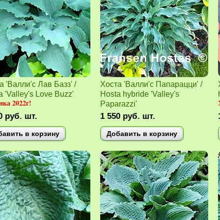
а 'Валли'с Лав Базз' /
Хоста 'Валли'с Папарацци' /
 'Valley's Love Buzz'
Hosta hybride 'Valley's
ка 2022г!
Paparazzi'
0
руб.
шт.
1 550
руб.
шт.
бавить в корзину
Добавить в корзину