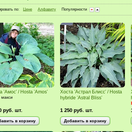
ровать по:
Цене
Алфавиту
Популярности
а 'Амос' / Hosta 'Amos'
Хоста 'Астрал Блисс' / Hosta
 макси
hybride 'Astral Bliss'
0
руб.
шт.
1 250
руб.
шт.
бавить в корзину
Добавить в корзину