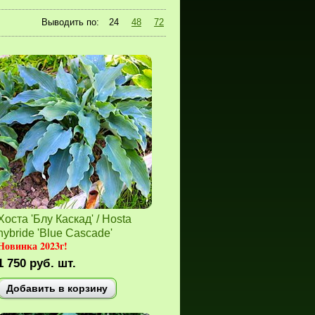
Выводить по:
24
48
72
Хоста 'Блу Каскад' / Hosta
hybride 'Blue Cascade'
Новинка 2023г!
1 750
руб.
шт.
Добавить в корзину