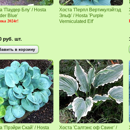
а 'Паудер Блу' / Hosta
Хоста 'Перпл Вертикулэйтэд
der Blue'
Эльф' / Hosta 'Purple
ка 2024г!
Vermiculated Elf'
0
руб.
шт.
бавить в корзину
а 'Прэйри Скай' / Hosta
Хоста 'Салтэнс оф Свинг' /