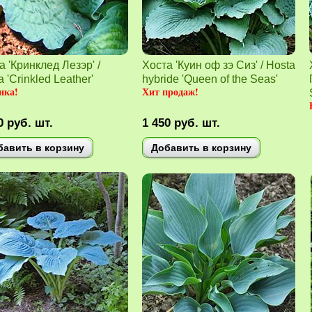
а 'Кринклед Лезэр' /
Хоста 'Куин оф зэ Сиз' / Hosta
 'Crinkled Leather'
hybride 'Queen of the Seas'
нка
!
Хит продаж!
0
руб.
шт.
1 450
руб.
шт.
бавить в корзину
Добавить в корзину