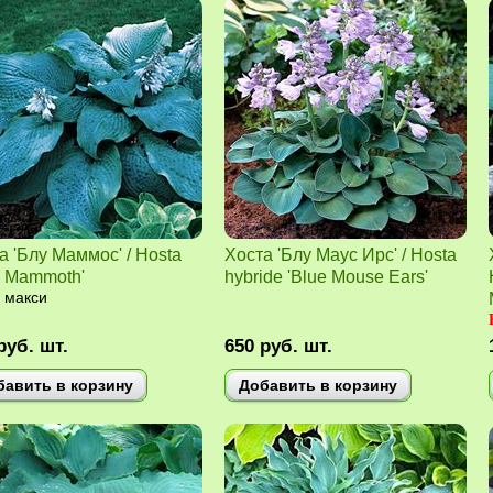
а 'Блу Маммос' / Hosta
Хоста 'Блу Маус Ирс' / Hosta
e Mammoth'
hybride 'Blue Mouse Ears'
 макси
руб.
шт.
650
руб.
шт.
бавить в корзину
Добавить в корзину