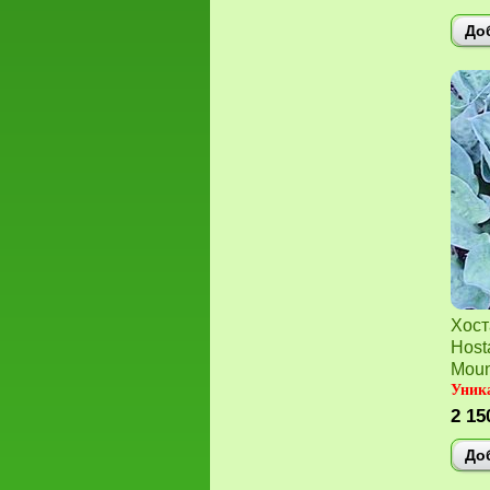
До
Хост
Host
Moun
Уник
2 15
До