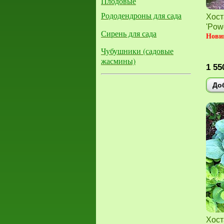
Плодовые
Рододендроны для сада
Хост
'Pow
Сирень для сада
Новин
Чубушники (садовые
жасмины)
1 55
До
Хост