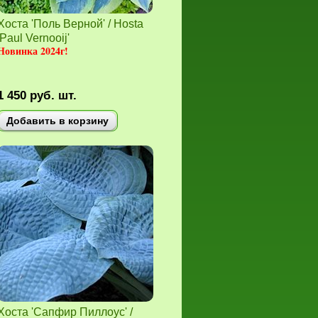
Хоста 'Поль Верной' / Hosta
'Paul Vernooij'
Новинка 2024г!
1 450
руб.
шт.
Добавить в корзину
Хоста 'Сапфир Пиллоус' /