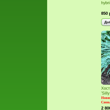
hybri
850
До
Хост
'Silly
Нови
Снова
2 80