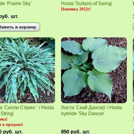
de 'Prairie Sky'
Hosta 'Sultans of Swing'
Новинка 2022г!
руб.
шт.
бавить в корзину
а 'Силли Стринг ' / Hosta
Хоста 'Скай Дансер' / Hosta
 String'
hybride 'Sky Dancer'
нка!
 в продаже!
0
руб.
шт.
850
руб.
шт.