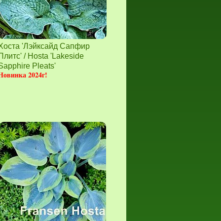
Хоста 'Лэйксайд Сапфир
Плитс' / Hosta 'Lakeside
Sapphire Pleats'
Новинка 2024г!