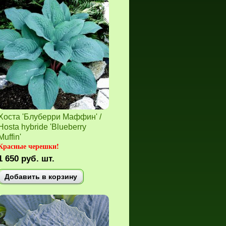
Хоста 'Блуберри Маффин' /
Hosta hybride 'Blueberry
Muffin'
Красные черешки!
1 650
руб.
шт.
Добавить в корзину