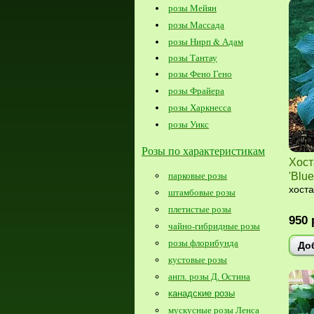
розы Мейян
розы Массада
розы Нирп & Адам
розы Тантау
розы Фено Гено
розы Фрайера
розы Харкнесса
розы Уикс
Розы по характеристикам
Хост
парковые розы
'Blu
хоста
штамбовые розы
плетистые розы
950
чайно-гибридные розы
розы флорибунда
До
кустовые розы
англ. розы Д. Остина
канадские розы
мускусные розы Ленса