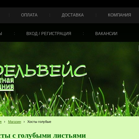
ОПЛАТА
ДОСТАВКА
КОМПАНИЯ
Ы
ВХОД / РЕГИСТРАЦИЯ
ВАКАНСИИ
я
›
Магазин
›
Хосты голубые
сты с голубыми листьями