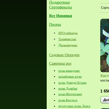
Подарочные
Сертификаты
Сорти
Все Новинки
Пионы
ИТО-гибриды
Травянистые
Д
ревовидные
Садовые Орхидеи
Саженцы роз
розы канадские
Хост
штамбовые розы
хоста
розы Дэвида Остина
розы Дэльбар
1 65
розы Интерплант
До
розы Кордеса
мускусные розы Ленса