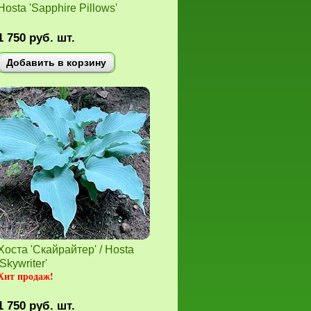
Hosta 'Sapphire Pillows'
1 750
руб.
шт.
Добавить в корзину
Хоста 'Скайрайтер' / Hosta
'Skywriter'
Хит продаж!
1 750
руб.
шт.