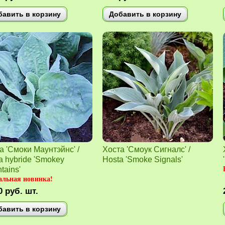
бавить в корзину
Добавить в корзину
а 'Смоки Маунтэйнс' /
Хоста 'Смоук Сигналс' /
a hybride 'Smokey
Hosta 'Smoke Signals'
tains'
альная новинка!
0
руб.
шт.
бавить в корзину