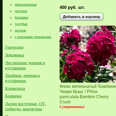
миниатюрные
450
руб.
шт.
средние
Добавить в корзину
большие​
голубые
желтые
с красными черешками
Гортензии
Земляника
Лиственные деревья и
кустарники
Хвойные деревья и
кустарники
Флокс метельчатый 'Бамбини
Клематисы
Черри Краш' / Phlox
Княжики
paniculata Bambini Cherry
Crush
Лилии восточные, ОТ-
Суперновинка!
гибриды, мартагоны