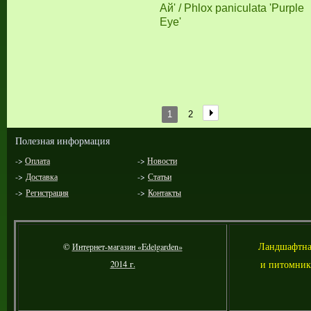
Ай' / Phlox paniculata 'Purple
Eye'
1
2
Полезная информация
->
Оплата
->
Новости
->
Доставка
->
Статьи
->
Регистрация
->
Контакты
Л
андшафтна
©
Интернет-магазин «Edelgarden»
и питомник
2014 г.