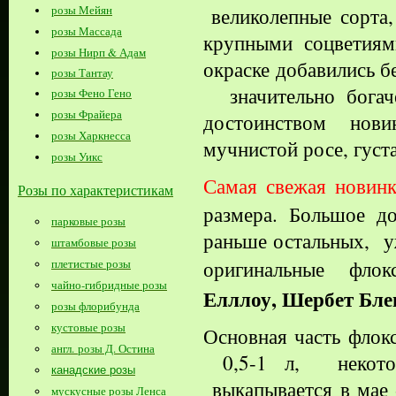
розы Мейян
великолепные
сорта,
розы Массада
крупными соцветиям
розы Нирп & Адам
окраске добавились б
розы Тантау
значительно богач
розы Фено Гено
розы Фрайера
достоинством новин
розы Харкнесса
мучнистой росе, густа
розы Уикс
Самая свежая новинк
Розы по характеристикам
размера. Большое до
парковые розы
раньше остальных, у
штамбовые розы
плетистые розы
оригинальные флок
чайно-гибридные розы
Елллоу, Шербет Бл
розы флорибунда
кустовые розы
Основная часть флок
англ. розы Д. Остина
0,5-1 л, некотор
канадские розы
выкапывается
в мае
мускусные розы Ленса