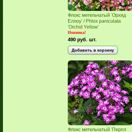
Флокс метельчатый 'Орхид
Еллоу' / Phlox paniculata
'Orchid Yellow'
Новинка!
490
руб.
шт.
Добавить в корзину
Флокс метельчатый 'Перпл