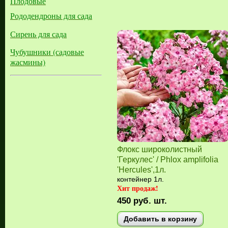
Плодовые
Рододендроны для сада
Сирень для сада
Чубушники (садовые
жасмины)
Флокс широколистный
'Геркулес' / Phlox amplifolia
'Hercules',1л.
контейнер 1л.
Хит продаж!
450
руб.
шт.
Добавить в корзину