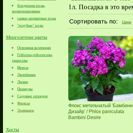
1л. Посадка в это вре
бордюрны розы,
почвопокровные
самые ароматные розы
Сортировать по:
Цене
"голубые" розы
Многолетние цветы
Основная коллекция
Гейхеры,гейхереллы,
тиареллы
Ирисы
Лилейники
Лилии
Примулы
Садовые орхидеи
Флоксы
Флокс метельчатый 'Бамбини
Эхинацеи
Дизайр' / Phlox paniculata
Bambini Desire
Хосты