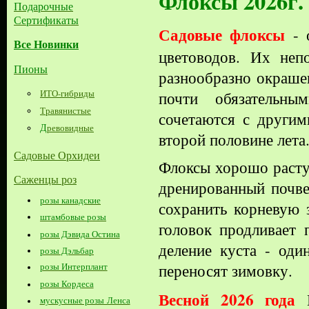
Флоксы 2026г.
Подарочные
Сертификаты
Садовые флоксы
- 
Все Новинки
цветоводов.
Их непов
Пионы
разнообразно окраше
ИТО-гибриды
почти обязательн
Травянистые
сочетаются с другим
Д
ревовидные
второй половине лета
Садовые Орхидеи
Флоксы хорошо расту
Саженцы роз
дренированный почве
розы канадские
сохранить корневую 
штамбовые розы
головок продливает
розы Дэвида Остина
деление куста - оди
розы Дэльбар
переносят зимовку.
розы Интерплант
розы Кордеса
Весной 2026 года
В
мускусные розы Ленса