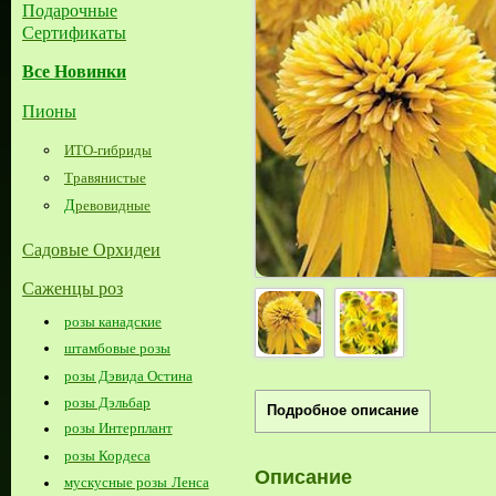
Подарочные
Сертификаты
Все Новинки
Пионы
ИТО-гибриды
Травянистые
Д
ревовидные
Садовые Орхидеи
Саженцы роз
розы канадские
штамбовые розы
розы Дэвида Остина
розы Дэльбар
Подробное описание
розы Интерплант
розы Кордеса
Описание
мускусные розы Ленса