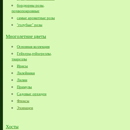
бордюрны розы,
почвопокровные
самые ароматные розы
"голубые" розы
Многолетние цветы
Основная коллекция
Гейхеры,гейхереллы,
тиареллы
Ирисы
Лилейники
Лилии
Примулы
Садовые орхидеи
Флоксы
Эхинацеи
Хосты