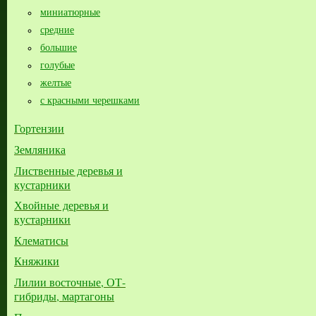
миниатюрные
средние
большие​
голубые
желтые
с красными черешками
Гортензии
Земляника
Лиственные деревья и
кустарники
Хвойные деревья и
кустарники
Клематисы
Княжики
Лилии восточные, ОТ-
гибриды, мартагоны