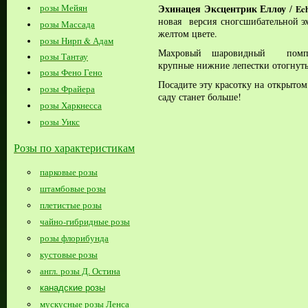
Эхинацея
Эксцентрик Еллоу
розы Мейян
/
Ech
новая
версия
сногсшибательной 
розы Массада
желтом цвете.
розы Нирп & Адам
Махровый шаровидный помпон
розы Тантау
крупные нижние лепестки отогнут
розы Фено Гено
Посадите эту красотку на открытом
розы Фрайера
саду станет больше!
розы Харкнесса
розы Уикс
Розы по характеристикам
парковые розы
штамбовые розы
плетистые розы
чайно-гибридные розы
розы флорибунда
кустовые розы
англ. розы Д. Остина
канадские розы
мускусные розы Ленса