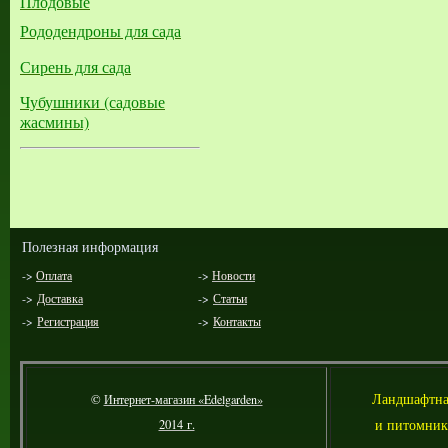
Плодовые
Рододендроны для сада
Сирень для сада
Чубушники (садовые
жасмины)
Полезная информация
->
Оплата
->
Новости
->
Доставка
->
Статьи
->
Регистрация
->
Контакты
Л
андшафтна
©
Интернет-магазин «Edelgarden»
и питомник
2014 г.