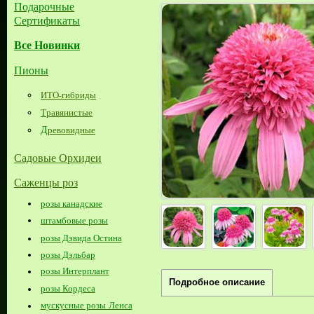
Подарочные
Сертификаты
Все Новинки
Пионы
ИТО-гибриды
Травянистые
Д
ревовидные
Садовые Орхидеи
Саженцы роз
розы канадские
штамбовые розы
розы Дэвида Остина
розы Дэльбар
розы Интерплант
Подробное описание
розы Кордеса
мускусные розы Ленса