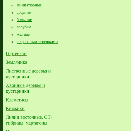
миниатюрные
средние
большие​
голубые
желтые
с красными черешками
Гортензии
Земляника
Лиственные деревья и
кустарники
Хвойные деревья и
кустарники
Клематисы
Княжики
Лилии восточные, ОТ-
гибриды, мартагоны