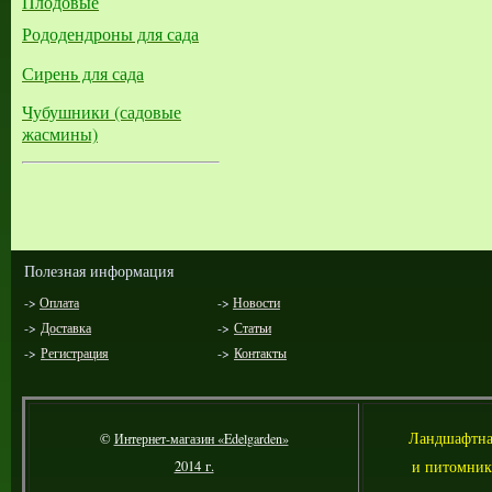
Плодовые
Рододендроны для сада
Сирень для сада
Чубушники (садовые
жасмины)
Полезная информация
->
Оплата
->
Новости
->
Доставка
->
Статьи
->
Регистрация
->
Контакты
Л
андшафтна
©
Интернет-магазин «Edelgarden»
и питомник
2014 г.