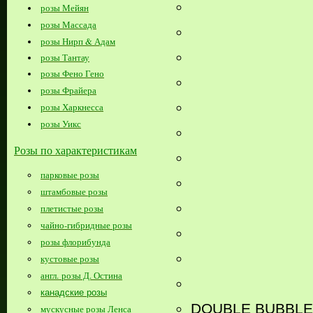
розы Мейян
розы Массада
розы Нирп & Адам
розы Тантау
розы Фено Гено
розы Фрайера
розы Харкнесса
розы Уикс
Розы по характеристикам
парковые розы
штамбовые розы
плетистые розы
чайно-гибридные розы
розы флорибунда
кустовые розы
англ. розы Д. Остина
канадские розы
DOUBLE BUBBLE
мускусные розы Ленса