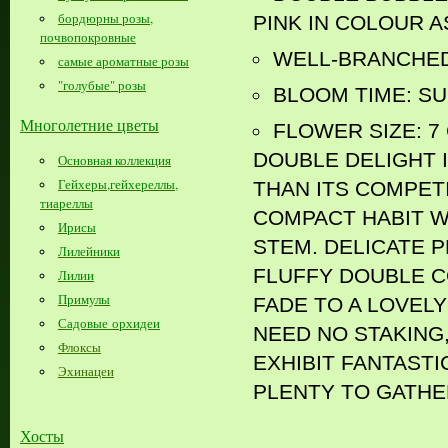
бордюрны розы,
PINK IN COLOUR 
почвопокровные
WELL-BRANCHED
самые ароматные розы
"голубые" розы
BLOOM TIME: S
Многолетние цветы
FLOWER SIZE: 7
DOUBLE DELIGHT 
Основная коллекция
Гейхеры,гейхереллы,
THAN ITS COMPET
тиареллы
COMPACT HABIT W
Ирисы
STEM. DELICATE 
Лилейники
FLUFFY DOUBLE C
Лилии
Примулы
FADE TO A LOVEL
Садовые орхидеи
NEED NO STAKING
Флоксы
EXHIBIT FANTAST
Эхинацеи
PLENTY TO GATH
Хосты