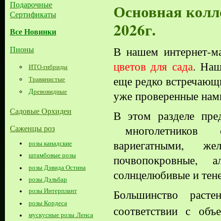
Подарочные
Основная колл
Сертификаты
2026г.
Все Новинки
Пионы
В нашем интернет-м
цветов для сада
. Наш
ИТО-гибриды
еще редко встречающ
Травянистые
Д
ревовидные
уже проверенные нам
Садовые Орхидеи
В этом разделе пре
многолетнико
Саженцы роз
вариегатными, жел
розы канадские
штамбовые розы
почвопокровные,
а
розы Дэвида Остина
солнцелюбивые и тен
розы Дэльбар
розы Интерплант
Большинство раст
розы Кордеса
соответствии с об
мускусные розы Ленса