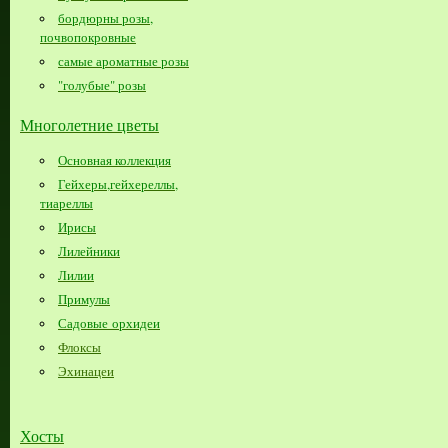
бордюрны розы,
почвопокровные
самые ароматные розы
"голубые" розы
Многолетние цветы
Основная коллекция
Гейхеры,гейхереллы,
тиареллы
Ирисы
Лилейники
Лилии
Примулы
Садовые орхидеи
Флоксы
Эхинацеи
Хосты