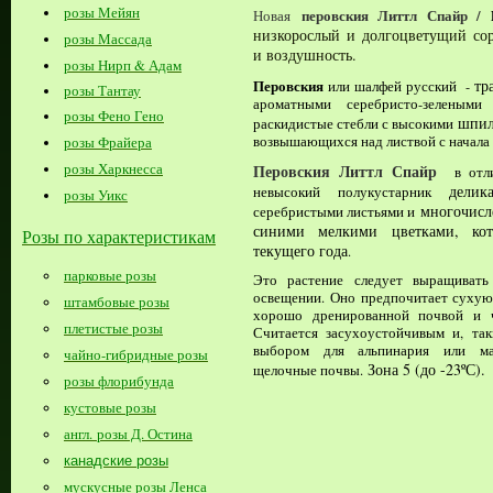
розы Мейян
перовския Литтл Спайр /
Новая
низкорослый и долгоцветущий сор
розы Массада
и воздушность.
розы Нирп & Адам
тр
Перовския
или шалфей русский -
розы Тантау
ароматными серебристо-зелеными
розы Фено Гено
шпи
раскидистые стебли с высокими
возвышающихся над листвой с начала 
розы Фрайера
розы Харкнесса
Перовския Литтл Спайр
в отл
делик
невысокий полукустарник
розы Уикс
многочисл
серебристыми листьями и
синими мелкими цветками, кот
Розы по характеристикам
текущего года
.
парковые розы
Это растение следует выращивать
освещении. Оно предпочитает сухую
штамбовые розы
хорошо дренированной почвой и ч
плетистые розы
Считается засухоустойчивым и, так
выбором для альпинария или мал
чайно-гибридные розы
Зона 5 (до -23ºС).
щелочные почвы.
розы флорибунда
кустовые розы
англ. розы Д. Остина
канадские розы
мускусные розы Ленса