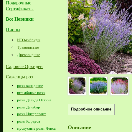
Подарочные
Сертификаты
Все Новинки
Пионы
ИТО-гибриды
Травянистые
Д
ревовидные
Садовые Орхидеи
Саженцы роз
розы канадские
штамбовые розы
розы Дэвида Остина
розы Дэльбар
Подробное описание
розы Интерплант
розы Кордеса
Описание
мускусные розы Ленса