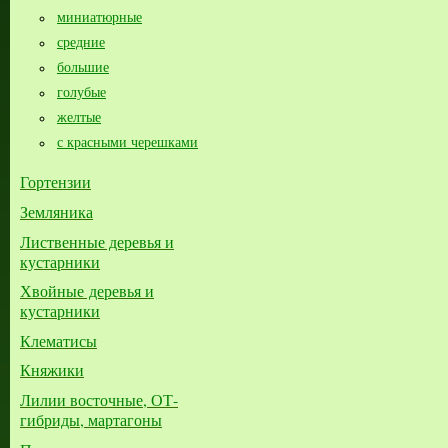
миниатюрные
средние
большие​
голубые
желтые
с красными черешками
Гортензии
Земляника
Лиственные деревья и
кустарники
Хвойные деревья и
кустарники
Клематисы
Княжики
Лилии восточные, ОТ-
гибриды, мартагоны