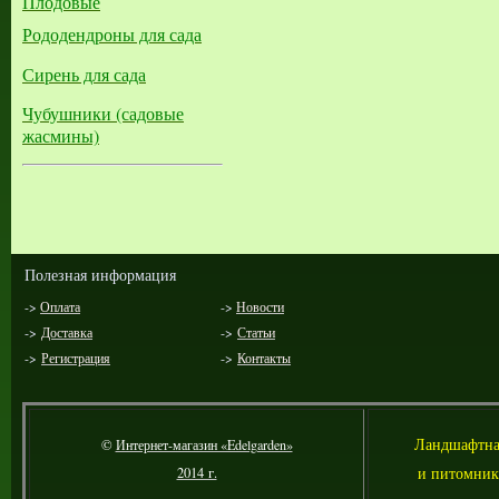
Плодовые
Рододендроны для сада
Сирень для сада
Чубушники (садовые
жасмины)
Полезная информация
->
Оплата
->
Новости
->
Доставка
->
Статьи
->
Регистрация
->
Контакты
Л
андшафтна
©
Интернет-магазин «Edelgarden»
и питомник
2014 г.