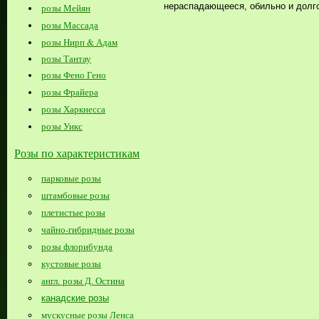
нераспадающееся, обильно и долг
розы Мейян
розы Массада
розы Нирп & Адам
розы Тантау
розы Фено Гено
розы Фрайера
розы Харкнесса
розы Уикс
Розы по характеристикам
парковые розы
штамбовые розы
плетистые розы
чайно-гибридные розы
розы флорибунда
кустовые розы
англ. розы Д. Остина
канадские розы
мускусные розы Ленса