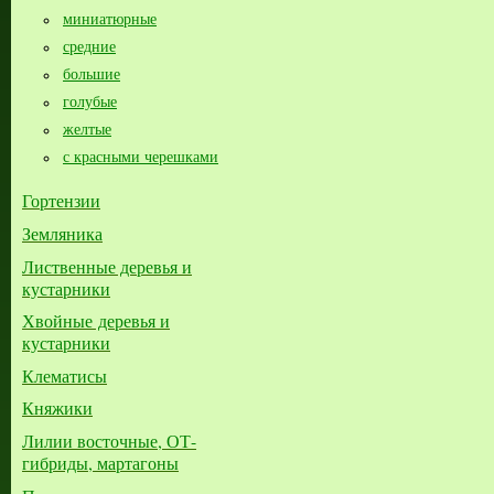
миниатюрные
средние
большие​
голубые
желтые
с красными черешками
Гортензии
Земляника
Лиственные деревья и
кустарники
Хвойные деревья и
кустарники
Клематисы
Княжики
Лилии восточные, ОТ-
гибриды, мартагоны