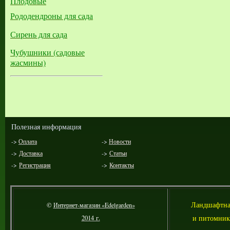
Плодовые
Рододендроны для сада
Сирень для сада
Чубушники (садовые
жасмины)
Полезная информация
->
Оплата
->
Новости
->
Доставка
->
Статьи
->
Регистрация
->
Контакты
Л
андшафтна
©
Интернет-магазин «Edelgarden»
и питомник
2014 г.