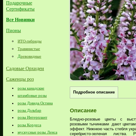
Подарочные
Сертификаты
Все Новинки
Пионы
ИТО-гибриды
Травянистые
Д
ревовидные
Садовые Орхидеи
Саженцы роз
розы канадские
Подробное описание
штамбовые розы
розы Дэвида Остина
Описание
розы Дэльбар
розы Интерплант
Бледно-розовые цветы с выст
розовыми тычинками дают цветам
розы Кордеса
эффект. Нижнюю часть стебля укр
мускусные розы Ленса
серебристо-зеленая листва. Р