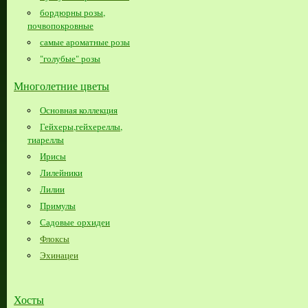
бордюрны розы,
почвопокровные
самые ароматные розы
"голубые" розы
Многолетние цветы
Основная коллекция
Гейхеры,гейхереллы,
тиареллы
Ирисы
Лилейники
Лилии
Примулы
Садовые орхидеи
Флоксы
Эхинацеи
Хосты