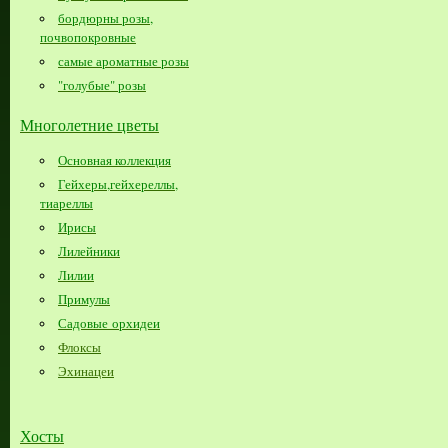
бордюрны розы,
почвопокровные
самые ароматные розы
"голубые" розы
Многолетние цветы
Основная коллекция
Гейхеры,гейхереллы,
тиареллы
Ирисы
Лилейники
Лилии
Примулы
Садовые орхидеи
Флоксы
Эхинацеи
Хосты