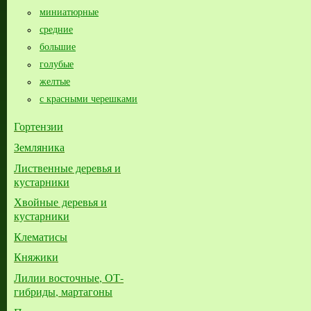
миниатюрные
средние
большие​
голубые
желтые
с красными черешками
Гортензии
Земляника
Лиственные деревья и
кустарники
Хвойные деревья и
кустарники
Клематисы
Княжики
Лилии восточные, ОТ-
гибриды, мартагоны