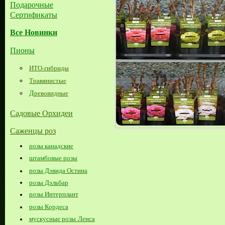
Подарочные
Сертификаты
Все Новинки
Пионы
ИТО-гибриды
Травянистые
Д
ревовидные
Садовые Орхидеи
Саженцы роз
розы канадские
штамбовые розы
розы Дэвида Остина
розы Дэльбар
розы Интерплант
розы Кордеса
мускусные розы Ленса