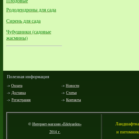
Плодовые
Рододендроны для сада
Сирень для сада
Чубушники (садовые
жасмины)
Полезная информация
->
Оплата
->
Новости
->
Доставка
->
Статьи
->
Регистрация
->
Контакты
Л
андшафтна
©
Интернет-магазин «Edelgarden»
и питомник
2014 г.