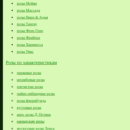
розы Мейян
розы Массада
розы Нирп & Адам
розы Тантау
розы Фено Гено
розы Фрайера
розы Харкнесса
розы Уикс
Розы по характеристикам
парковые розы
штамбовые розы
плетистые розы
чайно-гибридные розы
розы флорибунда
кустовые розы
англ. розы Д. Остина
канадские розы
мускусные розы Ленса