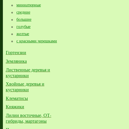
миниатюрные
средние
большие​
голубые
желтые
с красными черешками
Гортензии
Земляника
Лиственные деревья и
кустарники
Хвойные деревья и
кустарники
Клематисы
Княжики
Лилии восточные, ОТ-
гибриды, мартагоны