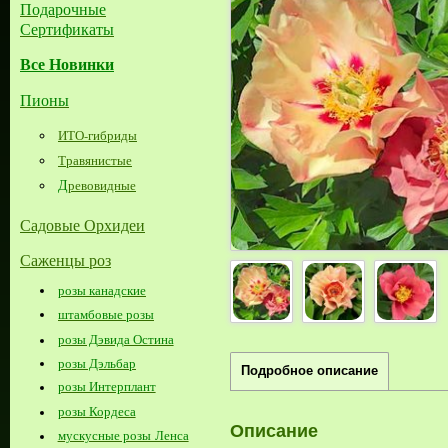
Подарочные
Сертификаты
Все Новинки
Пионы
ИТО-гибриды
Травянистые
Д
ревовидные
Садовые Орхидеи
Саженцы роз
розы канадские
штамбовые розы
розы Дэвида Остина
розы Дэльбар
Подробное описание
розы Интерплант
розы Кордеса
Описание
мускусные розы Ленса