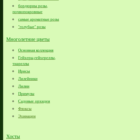
бордюрны розы,
почвопокровные
самые ароматные розы
"голубые" розы
Многолетние цветы
Основная коллекция
Гейхеры,гейхереллы,
тиареллы
Ирисы
Лилейники
Лилии
Примулы
Садовые орхидеи
Флоксы
Эхинацеи
Хосты