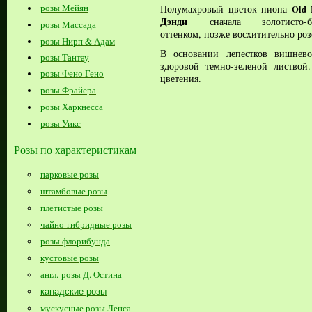
розы Мейян
Полумахровый цветок пиона
Old 
Дэнди
сначала золотисто-бе
розы Массада
оттенком, позже восхитительно роз
розы Нирп & Адам
В основании лепестков вишнево
розы Тантау
здоровой темно-зеленой листвой
розы Фено Гено
цветения.
розы Фрайера
розы Харкнесса
розы Уикс
Розы по характеристикам
парковые розы
штамбовые розы
плетистые розы
чайно-гибридные розы
розы флорибунда
кустовые розы
англ. розы Д. Остина
канадские розы
мускусные розы Ленса