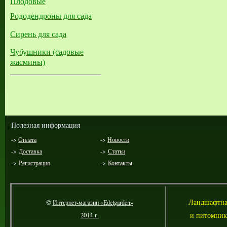
Плодовые
Рододендроны для сада
Сирень для сада
Чубушники (садовые
жасмины)
Полезная информация
->
Оплата
->
Новости
->
Доставка
->
Статьи
->
Регистрация
->
Контакты
Л
андшафтна
©
Интернет-магазин «Edelgarden»
и питомник
2014 г.