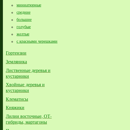
миниатюрные
средние
большие​
голубые
желтые
с красными черешками
Гортензии
Земляника
Лиственные деревья и
кустарники
Хвойные деревья и
кустарники
Клематисы
Княжики
Лилии восточные, ОТ-
гибриды, мартагоны