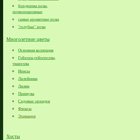
бордюрны розы,
почвопокровные
самые ароматные розы
"голубые" розы
Многолетние цветы
Основная коллекция
Гейхеры,гейхереллы,
тиареллы
Ирисы
Лилейники
Лилии
Примулы
Садовые орхидеи
Флоксы
Эхинацеи
Хосты