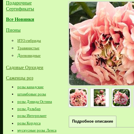
Подарочные
Сертификаты
Все Новинки
Пионы
ИТО-гибриды
Травянистые
Д
ревовидные
Садовые Орхидеи
Саженцы роз
розы канадские
штамбовые розы
розы Дэвида Остина
розы Дэльбар
розы Интерплант
Подробное описание
розы Кордеса
мускусные розы Ленса