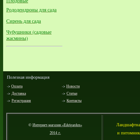
Плодовые
Рододендроны для сада
Сирень для сада
Чубушники (садовые
жасмины)
Полезная информация
->
Оплата
->
Новости
->
Доставка
->
Статьи
->
Регистрация
->
Контакты
Л
андшафтна
©
Интернет-магазин «Edelgarden»
и питомник
2014 г.