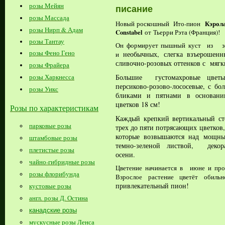
розы Мейян
писание
розы Массада
Кэрол
Новый роскошный Ито-пион
розы Нирп & Адам
Constabel
Тьерри Рэта (Франция)!
от
розы Тантау
Он формирует пышный куст из зе
розы Фено Гено
необычных, слегка взъерошенны
и
сливочно-розовых оттенков с
мягк
розы Фрайера
Большие густомахровые цве
розы Харкнесса
персиково-розово-лососевые, с б
розы Уикс
бликами и
пятнами в основани
цветков 18 см!
Розы по характеристикам
Каждый крепкий вертикальный ст
парковые розы
трех до пяти потрясающих цветков
которые возвышаются над мощны
штамбовые розы
темно-зеленой листвой, декор
плетистые розы
осени.
чайно-гибридные розы
ольше
Цветение начинается в июне и прод
розы флорибунда
информации
Взрослое растение цветёт обиль
привлекательный
пион!
кустовые розы
на
www.podvorje.ru
англ. розы Д. Остина
канадские розы
мускусные розы Ленса