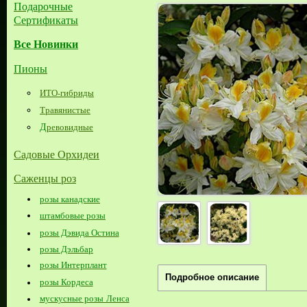
Подарочные
Сертификаты
Все Новинки
Пионы
ИТО-гибриды
Травянистые
Д
ревовидные
Садовые Орхидеи
Саженцы роз
розы канадские
штамбовые розы
розы Дэвида Остина
розы Дэльбар
розы Интерплант
Подробное описание
розы Кордеса
мускусные розы Ленса