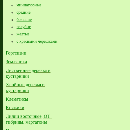
миниатюрные
средние
большие​
голубые
желтые
с красными черешками
Гортензии
Земляника
Лиственные деревья и
кустарники
Хвойные деревья и
кустарники
Клематисы
Княжики
Лилии восточные, ОТ-
гибриды, мартагоны