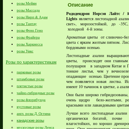
розы Мейян
Описан
розы Массада
Рододендрон Норсэн Лайтс /
розы Нирп & Адам
Lights
является листопадной азал
свет», морозостойкой, до -3
розы Тантау
холодной 4-й зоны.
розы Фено Гено
Ароматные цветы от сливочно-бел
розы Фрайера
цвета с ярким желтым пятном. Лис
розы Харкнесса
бордовыми осенью.
розы Уикс
Листопадные азалии в
ыращивают
цветы,
происходят они главным 
Розы по характеристикам
полушария в западном Китае и 
тонкие листья, чем у вечнозел
парковые розы
опадающие осенью.
Цветение прои
штамбовые розы
чем появляется новая листва.
Ис
плетистые розы
имеют 10 тычинок в цветке, а азали
чайно-гибридные розы
Они были широко гибридизованы, 
розы флорибунда
очень щедро бело-желтыми, ро
красными или лавандовыми цвета
кустовые розы
Лучше всего листопадные азалии
англ. розы Д. Остина
органически богатой, почве 
канадские розы
влагостойких, но хорошо дренир
мускусные розы Ленса
тени. Они предпочитает солнечно