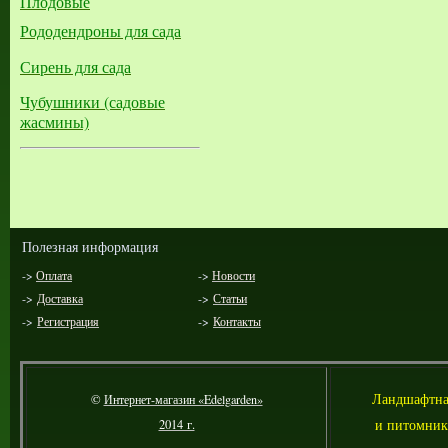
Плодовые
Рододендроны для сада
Сирень для сада
Чубушники (садовые
жасмины)
Полезная информация
->
Оплата
->
Новости
->
Доставка
->
Статьи
->
Регистрация
->
Контакты
Л
андшафтна
©
Интернет-магазин «Edelgarden»
и питомник
2014 г.