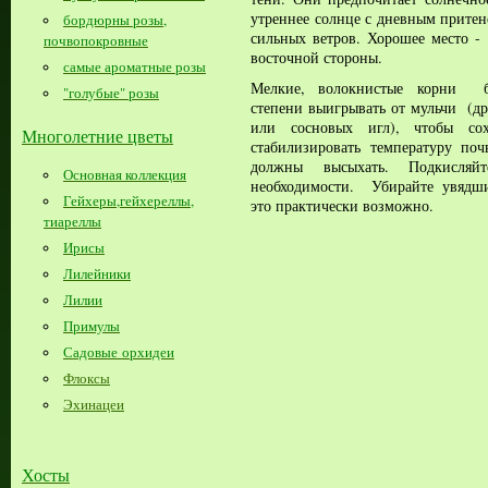
утреннее солнце с дневным прите
бордюрны розы,
сильных ветров. Хорошее место -
почвопокровные
восточной стороны.
самые ароматные розы
Мелкие, волокнистые корни б
"голубые" розы
степени выигрывать от мульчи (др
или сосновых игл), чтобы со
Многолетние цветы
стабилизировать температуру по
должны высыхать. Подкисля
Основная коллекция
необходимости. Убирайте увядши
Гейхеры,гейхереллы,
это практически возможно.
тиареллы
Ирисы
Лилейники
Лилии
Примулы
Садовые орхидеи
Флоксы
Эхинацеи
Хосты