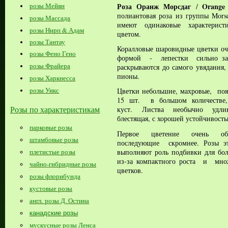
Роза Оранж Морсдаг
Orange
розы Мейян
/
полиантовая роза из группы Mors
розы Массада
имеют одинаковые характерист
розы Нирп & Адам
цветом.
розы Тантау
Коралловые шаровидные цветки о
розы Фено Гено
формой - лепестки сильно заг
розы Фрайера
раскрываются до самого увядания
пионы.
розы Харкнесса
розы Уикс
Цветки небольшие, махровые, появ
15 шт. в большом количестве,
Розы по характеристикам
куст. Листва
необычно удлин
блестящая, с хорошей устойчивость
парковые розы
Первое цветение очень обил
штамбовые розы
последующие скромнее. Розы эт
выполняют роль подбивки для бол
плетистые розы
из-за компактного роста и множ
чайно-гибридные розы
цветков.
розы флорибунда
кустовые розы
англ. розы Д. Остина
канадские розы
мускусные розы Ленса