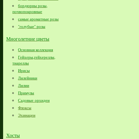
бордюрны розы,
почвопокровные
самые ароматные розы
"голубые" розы
Многолетние цветы
Основная коллекция
Гейхеры,гейхереллы,
тиареллы
Ирисы
Лилейники
Лилии
Примулы
Садовые орхидеи
Флоксы
Эхинацеи
Хосты