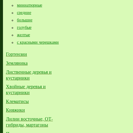
миниатюрные
средние
большие​
голубые
желтые
с красными черешками
Гортензии
Земляника
Лиственные деревья и
кустарники
Хвойные деревья и
кустарники
Клематисы
Княжики
Лилии восточные, ОТ-
гибриды, мартагоны