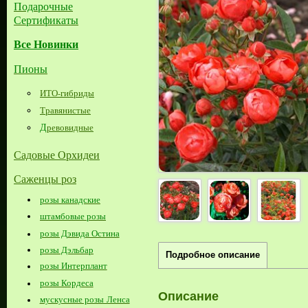
Подарочные
Сертификаты
Все Новинки
Пионы
ИТО-гибриды
Травянистые
Д
ревовидные
Садовые Орхидеи
Саженцы роз
розы канадские
штамбовые розы
розы Дэвида Остина
розы Дэльбар
Подробное описание
розы Интерплант
розы Кордеса
Описание
мускусные розы Ленса