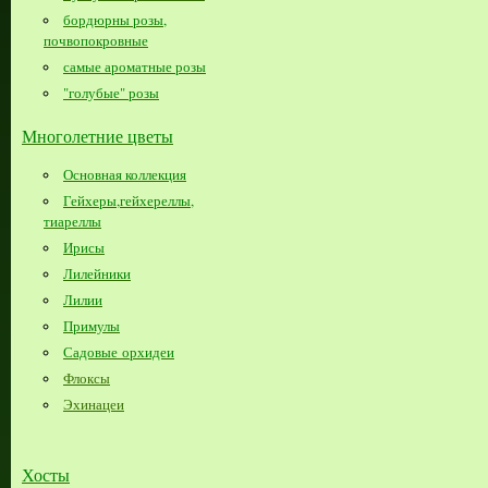
бордюрны розы,
почвопокровные
самые ароматные розы
"голубые" розы
Многолетние цветы
Основная коллекция
Гейхеры,гейхереллы,
тиареллы
Ирисы
Лилейники
Лилии
Примулы
Садовые орхидеи
Флоксы
Эхинацеи
Хосты