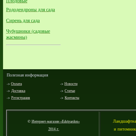
Плодовые
Рододендроны для сада
Сирень для сада
Чубушники (садовые
жасмины)
Полезная информация
->
Оплата
->
Новости
->
Доставка
->
Статьи
->
Регистрация
->
Контакты
Л
андшафтна
©
Интернет-магазин «Edelgarden»
и питомник
2014 г.