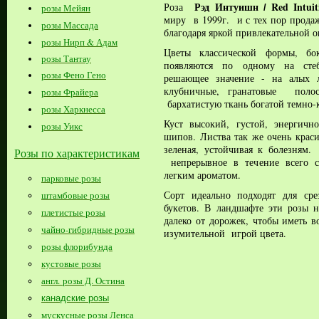
Рэд Интуишн
Red Intuit
Роза
розы Мейян
/
миру в 1999г. и с тех пор продаж
розы Массада
благодаря яркой привлекательной о
розы Нирп & Адам
Цветы классической формы, бок
розы Тантау
появляются по одному на стеб
розы Фено Гено
решающее значение - на алых л
клубничные, гранатовые поло
розы Фрайера
бархатистую
ткань богатой темно
розы Харкнесса
Куст высокий, густой, энергичн
розы Уикс
шипов. Листва так же очень краси
зеленая, устойчивая к болезням
Розы по характеристикам
непрерывное в течение всего се
легким ароматом.
парковые розы
Сорт идеально подходят для ср
штамбовые розы
букетов. В ландшафте эти розы 
плетистые розы
далеко от дорожек, чтобы иметь в
чайно-гибридные розы
изумительной игрой цвета.
розы флорибунда
кустовые розы
англ. розы Д. Остина
канадские розы
мускусные розы Ленса