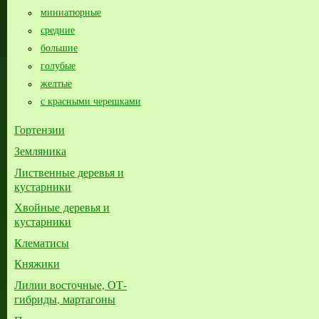
миниатюрные
средние
большие​
голубые
желтые
с красными черешками
Гортензии
Земляника
Лиственные деревья и
кустарники
Хвойные деревья и
кустарники
Клематисы
Княжики
Лилии восточные, ОТ-
гибриды, мартагоны