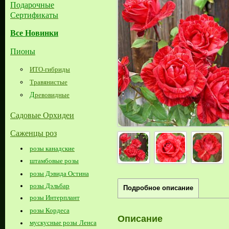
Подарочные
Сертификаты
Все Новинки
Пионы
ИТО-гибриды
Травянистые
Д
ревовидные
Садовые Орхидеи
Саженцы роз
розы канадские
штамбовые розы
розы Дэвида Остина
розы Дэльбар
Подробное описание
розы Интерплант
розы Кордеса
Описание
мускусные розы Ленса